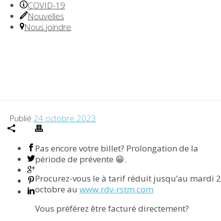
COVID-19
Nouvelles
Nous joindre
COLLOQUE ENGINS
FANTÔMES ET FORUM
BIOALIMENTAIRE CÔTE-
NORD
Publié
24 octobre 2023
Pas encore votre billet? Prolongation de la
période de prévente 😁.
Procurez-vous le à tarif réduit jusqu’au mardi 
octobre au
www.rdv-rstm.com
Vous préférez être facturé directement?